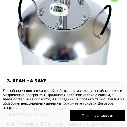
3. КРАН НА БАКЕ
Для обеспечения оптимальной работы сайт использует файлы cookie и
У аналогов "Славянки Премиум" перегонный куб
метрические программы. Продолжая взаимодействие с сайтом, вы
без крана для слива барды. Чтобы слить
даёте согласие на обработку ваших данных в соответствии с
Политикой
кипящую брагу, придется снимать аппарат с
обработки персональных данных
и принимаете условия
Договора
оферты
.
плиты и откручивать горячую крышку. Вы
можете обжечься.
Принять и закрыть
Бак "Славянки Премиум" - версия с изогнутым