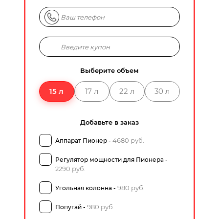
Выберите объем
15 л
17 л
22 л
30 л
Добавьте в заказ
4680 руб.
Аппарат Пионер -
Регулятор мощности для Пионера -
2290 руб.
980 руб.
Угольная колонна -
980 руб.
Попугай -